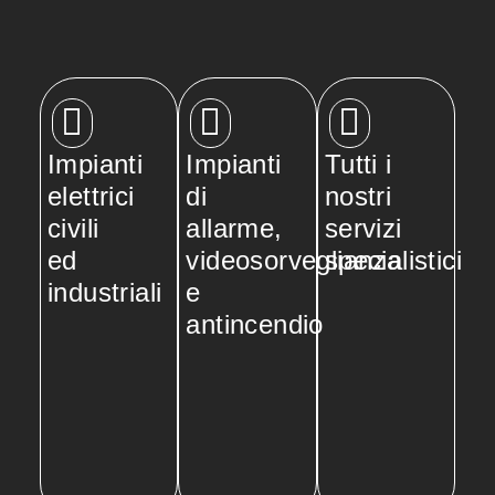
Impianti
Impianti
Tutti i
elettrici
di
nostri
civili
allarme,
servizi
ed
videosorveglianza
specialistici
industriali
e
antincendio