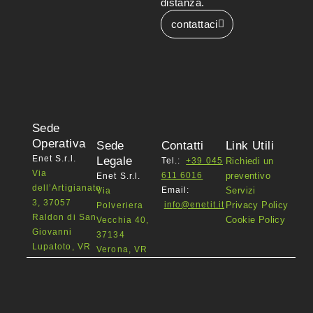
distanza.
contattaci
Sede
Operativa
Sede
Contatti
Link Utili
Enet S.r.l.
Legale
Tel.:
+39 045
Richiedi un
Via
611 6016
preventivo
Enet S.r.l.
dell’Artigianato
Email:
Servizi
Via
3, 37057
info@enetit.it
Privacy Policy
Polveriera
Raldon di San
Cookie Policy
Vecchia 40,
Giovanni
37134
Lupatoto, VR
Verona, VR