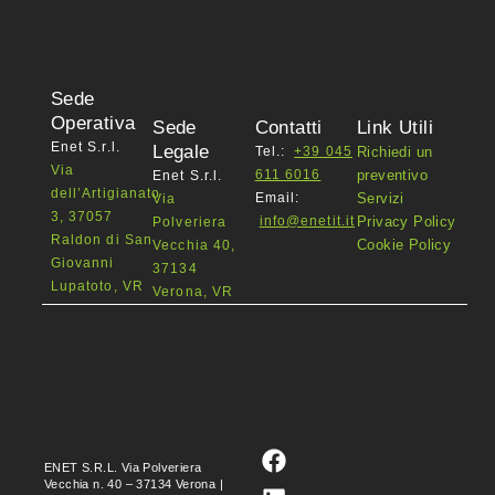
Sede
Operativa
Sede
Contatti
Link Utili
Enet S.r.l.
Legale
Tel.:
+39 045
Richiedi un
Via
611 6016
preventivo
Enet S.r.l.
dell’Artigianato
Email:
Servizi
Via
3, 37057
info@enetit.it
Privacy Policy
Polveriera
Raldon di San
Cookie Policy
Vecchia 40,
Giovanni
37134
Lupatoto, VR
Verona, VR
ENET S.R.L. Via Polveriera
Vecchia n. 40 – 37134 Verona |