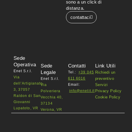
sono a un click di
distanza.
contattaci
Sede
Operativa
Sede
Contatti
Link Utili
Enet S.r.l.
Legale
Tel.:
+39 045
Richiedi un
Via
611 6016
preventivo
Enet S.r.l.
dell’Artigianato
Email:
Servizi
Via
3, 37057
info@enetit.it
Privacy Policy
Polveriera
Raldon di San
Cookie Policy
Vecchia 40,
Giovanni
37134
Lupatoto, VR
Verona, VR